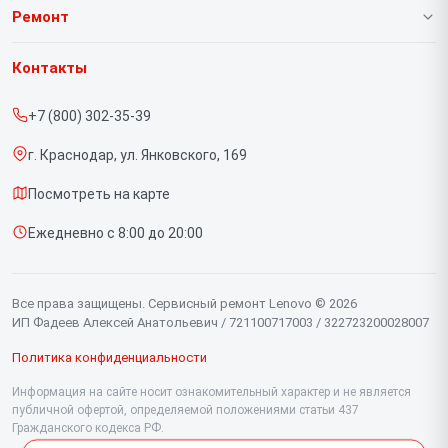
О нашем сервисе
Ремонт
Гарантия
Ноутбуков
Контакты
Прайс-лист
Портативных консолей
+7 (800) 302-35-39
Срочный ремонт
Моноблоков
г. Краснодар, ул. Янковского, 169
Доставка и способы оплаты
Мониторов
Посмотреть на карте
Диагностика
Планшетов
Ежедневно с 8:00 до 20:00
Контакты
Компьютеров
Серверов
Все права защищены. Сервисный ремонт Lenovo © 2026
ИП Фадеев Алексей Анатольевич / 721100717003 / 322723200028007
Политика конфиденциальности
Информация на сайте носит ознакомительный характер и не является
публичной офертой, определяемой положениями статьи 437
Гражданского кодекса РФ.