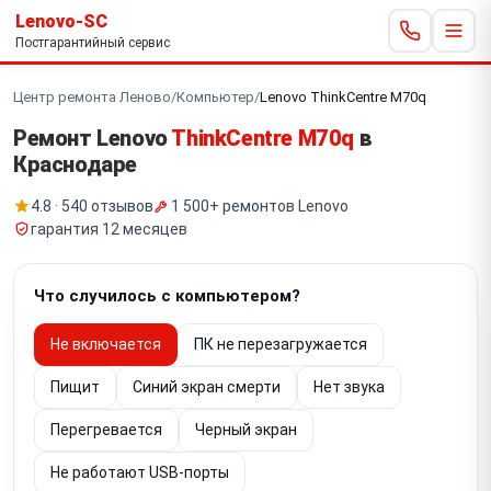
Lenovo-SC
Постгарантийный сервис
Центр ремонта Леново
/
Компьютер
/
Lenovo ThinkCentre M70q
Ремонт Lenovo
ThinkCentre M70q
в
Краснодаре
4.8 · 540 отзывов
1 500+ ремонтов Lenovo
гарантия 12 месяцев
Что случилось с компьютером?
Не включается
ПК не перезагружается
Пищит
Синий экран смерти
Нет звука
Перегревается
Черный экран
Не работают USB-порты