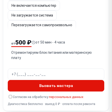
Не включается компьютер
Не загружается система
Перезагружается самопроизвольно
Не работает USB
Нет изображения
500 ₽
от 50 мин - 4 часа
от
Шумит или греется
Не работает сеть
Отремонтируем блок питания или материнскую
Синий экран (BSOD)
Не видит жёсткий диск
плату
Не работает звук
Медленно работает
Не работает Wi-Fi
Не определяется флешка
Не включается монитор
Вызвать мастера
Проблемы с блоком питания
Согласен на обработку
персональных данных
Диагностика бесплатно · выезд 0 ₽ · оплата после ремонта