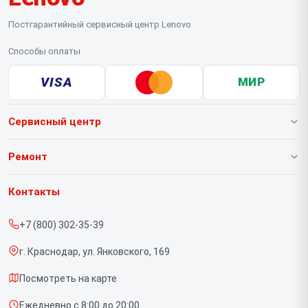
Постгарантийный сервисный центр Lenovo
Способы оплаты
VISA
МИР
Сервисный центр
О нашем сервисе
Ремонт
Гарантия
Ноутбуков
Контакты
Прайс-лист
Портативных консолей
+7 (800) 302-35-39
Срочный ремонт
Моноблоков
г. Краснодар, ул. Янковского, 169
Доставка и способы оплаты
Мониторов
Посмотреть на карте
Диагностика
Планшетов
Ежедневно с 8:00 до 20:00