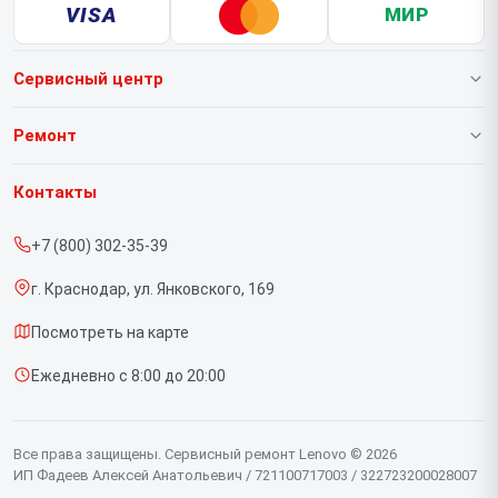
VISA
МИР
Сервисный центр
О нашем сервисе
Ремонт
Гарантия
Ноутбуков
Контакты
Прайс-лист
Портативных консолей
+7 (800) 302-35-39
Срочный ремонт
Моноблоков
г. Краснодар, ул. Янковского, 169
Доставка и способы оплаты
Мониторов
Посмотреть на карте
Диагностика
Планшетов
Ежедневно с 8:00 до 20:00
Контакты
Компьютеров
Серверов
Все права защищены. Сервисный ремонт Lenovo © 2026
ИП Фадеев Алексей Анатольевич / 721100717003 / 322723200028007