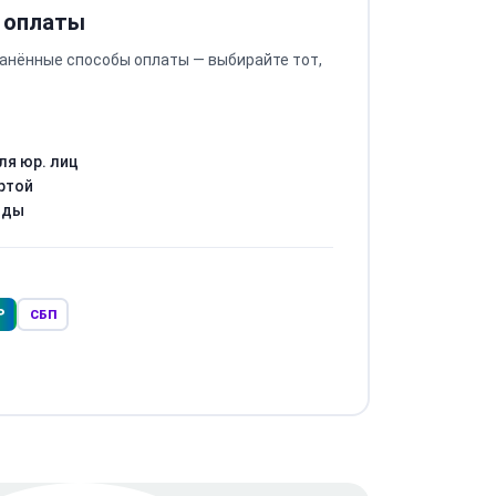
 оплаты
анённые способы оплаты — выбирайте тот,
ля юр. лиц
ртой
оды
Р
СБП