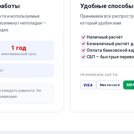
 работы
Удобные способы
нта и используемые
Принимаем все распростр
 возникнут неполадки —
который удобен вам.
ядке.
Наличный расчёт
Безналичный расчёт д
1 год
Оплата банковской ка
максимальный срок
СБП — быстрые перев
от
ПРИНИМАЕМ КАРТЫ
VISA
МИ
Mastercard
е каждого ремонта. Он
уживания.