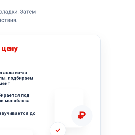
оладки. Затем
йствия.
 цену
гасла из-за
пы, подбираем
мент
бирается под
ль моноблока
₽
звучивается до