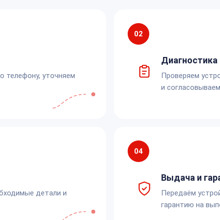
02
Диагностика 
по телефону, уточняем
Проверяем устро
и согласовываем
04
Выдача и гар
обходимые детали и
Передаём устро
гарантию на вып