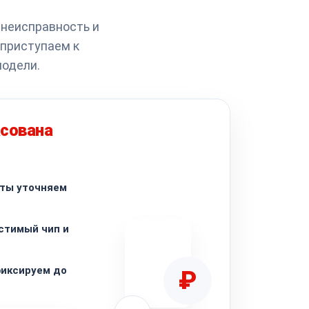
 неисправность и
 приступаем к
модели.
асована
аты уточняем
стимый чип и
фиксируем до
₽