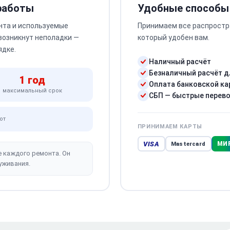
 работы
Удобные способы
нта и используемые
Принимаем все распростр
 возникнут неполадки —
который удобен вам.
ядке.
Наличный расчёт
Безналичный расчёт д
1 год
Оплата банковской ка
максимальный срок
СБП — быстрые перев
от
ПРИНИМАЕМ КАРТЫ
VISA
МИ
Mastercard
е каждого ремонта. Он
уживания.