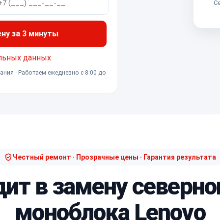
Се
ену за 3 минуты
льных данных
ания · Работаем ежедневно с 8:00 до
Честный ремонт · Прозрачные цены · Гарантия результата
дит в замену северно
моноблока Lenovo