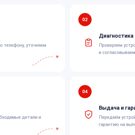
02
Диагностика 
по телефону, уточняем
Проверяем устро
и согласовываем
04
Выдача и гар
обходимые детали и
Передаём устро
гарантию на вып