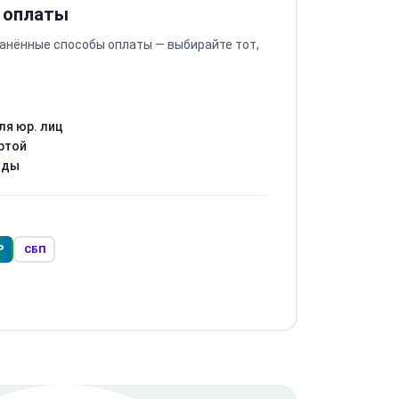
 оплаты
анённые способы оплаты — выбирайте тот,
ля юр. лиц
ртой
оды
Р
СБП