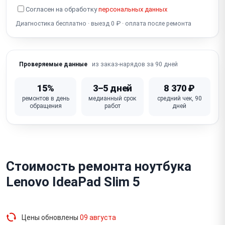
Полосы на экране
Синий экран
Белый экран
Согласен на обработку
персональных данных
Разбит экран
Диагностика бесплатно · выезд 0 ₽ · оплата после ремонта
из заказ-нарядов за 90 дней
Проверяемые данные
15%
3–5 дней
8 370 ₽
ремонтов в день
медианный срок
средний чек, 90
обращения
работ
дней
Стоимость ремонта ноутбука
Lenovo IdeaPad Slim 5
Цены обновлены
09 августа