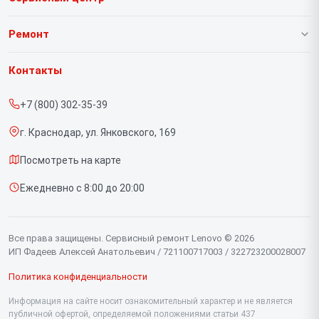
О нашем сервисе
Ремонт
Гарантия
Ноутбуков
Контакты
Прайс-лист
Портативных консолей
+7 (800) 302-35-39
Срочный ремонт
Моноблоков
г. Краснодар, ул. Янковского, 169
Доставка и способы оплаты
Мониторов
Посмотреть на карте
Диагностика
Планшетов
Ежедневно с 8:00 до 20:00
Контакты
Компьютеров
Серверов
Все права защищены. Сервисный ремонт Lenovo © 2026
ИП Фадеев Алексей Анатольевич / 721100717003 / 322723200028007
Политика конфиденциальности
Информация на сайте носит ознакомительный характер и не является
публичной офертой, определяемой положениями статьи 437