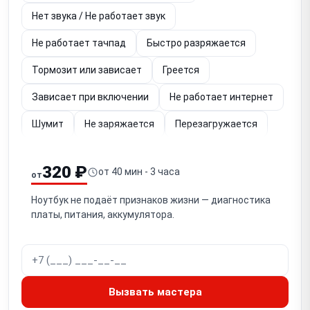
Нет звука / Не работает звук
Не работает тачпад
Быстро разряжается
Тормозит или зависает
Греется
Зависает при включении
Не работает интернет
Шумит
Не заряжается
Перезагружается
Упал
Не работает (диагностика)
320 ₽
от 40 мин - 3 часа
от
Залита клавиатура
Не загружается
Ноутбук не подаёт признаков жизни — диагностика
Не работает экран
платы, питания, аккумулятора.
Не работает кнопка включения
Не отключается
Шумит вентилятор
Тормозит видео
Не работает подсветка
Мигает экран
Вызвать мастера