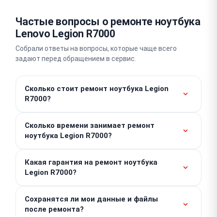
Частые вопросы о ремонте ноутбука
Lenovo Legion R7000
Собрали ответы на вопросы, которые чаще всего
задают перед обращением в сервис.
Сколько стоит ремонт ноутбука Legion
R7000?
Работы начинаются от 300 ₽. Стоимость
Сколько времени занимает ремонт
комплектующих рассчитывается отдельно и
ноутбука Legion R7000?
зависит от конкретной поломки вашего Lenovo.
Точную итоговую сумму вы узнаете после
Простые операции вроде замены аккумулятора
проведения бесплатной диагностики.
Какая гарантия на ремонт ноутбука
или клавиатуры выполняются в день обращения,
Legion R7000?
зачастую за 1-2 часа. Сложный платовый ремонт
ноутбука занимает 3–5 дней.
Мы предоставляем гарантию до 1 года на
Сохранятся ли мои данные и файлы
выполненные работы и установленные запчасти.
после ремонта?
Для её подтверждения достаточно сохранить