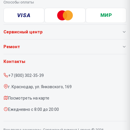
Способы оплаты
VISA
МИР
Сервисный центр
О нашем сервисе
Ремонт
Гарантия
Ноутбуков
Контакты
Прайс-лист
Портативных консолей
+7 (800) 302-35-39
Срочный ремонт
Моноблоков
г. Краснодар, ул. Янковского, 169
Доставка и способы оплаты
Мониторов
Посмотреть на карте
Диагностика
Планшетов
Ежедневно с 8:00 до 20:00
Контакты
Компьютеров
Серверов
Все права защищены. Сервисный ремонт Lenovo © 2026