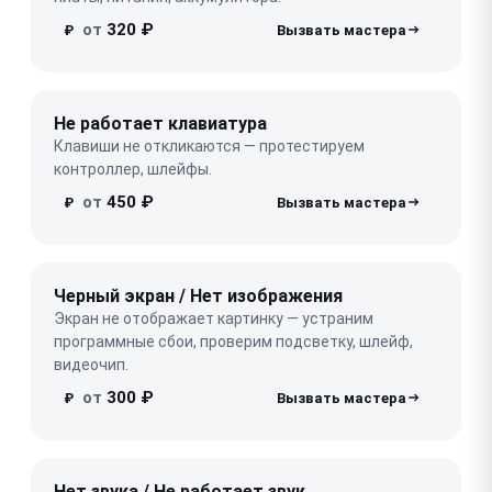
от
320 ₽
₽
Не работает клавиатура
Клавиши не откликаются — протестируем
контроллер, шлейфы.
от
450 ₽
₽
Черный экран / Нет изображения
Экран не отображает картинку — устраним
программные сбои, проверим подсветку, шлейф,
видеочип.
от
300 ₽
₽
Нет звука / Не работает звук