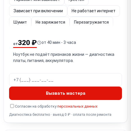
Зависает при включении
Не работает интернет
Шумит
Не заряжается
Перезагружается
Упал
Не работает (диагностика)
320 ₽
от 40 мин - 3 часа
от
Залита клавиатура
Не загружается
Ноутбук не подаёт признаков жизни — диагностика
Не работает экран
платы, питания, аккумулятора.
Не работает кнопка включения
Не отключается
Шумит вентилятор
Тормозит видео
Не работает подсветка
Мигает экран
Вызвать мастера
Полосы на экране
Синий экран
Белый экран
Согласен на обработку
персональных данных
Разбит экран
Диагностика бесплатно · выезд 0 ₽ · оплата после ремонта