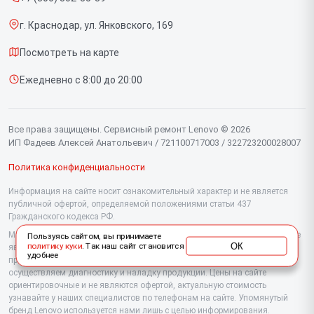
Срочный ремонт
Моноблоков
г. Краснодар, ул. Янковского, 169
Доставка и способы оплаты
Мониторов
Посмотреть на карте
Диагностика
Планшетов
Ежедневно с 8:00 до 20:00
Контакты
Компьютеров
Серверов
Все права защищены. Сервисный ремонт Lenovo © 2026
ИП Фадеев Алексей Анатольевич / 721100717003 / 322723200028007
Политика конфиденциальности
Информация на сайте носит ознакомительный характер и не является
публичной офертой, определяемой положениями статьи 437
Гражданского кодекса РФ.
Мы специализируемся на обслуживании и ремонте техники Lenovo, но не
Пользуясь сайтом, вы принимаете
ОК
политику куки
. Так наш сайт становится
являемся их официальным представителем. Предоставляем
удобнее
профессиональные услуги после истечения гарантии, а также
осуществляем диагностику и наладку продукции. Цены на сайте
ориентировочные и не являются офертой, актуальную стоимость
узнавайте у наших специалистов по телефонам на сайте. Упомянутый
бренд Lenovo используется нами лишь с целью информирования.