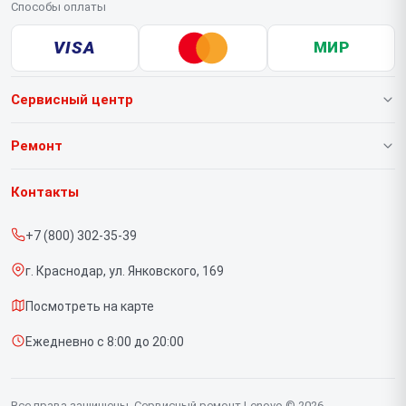
Способы оплаты
VISA
МИР
Сервисный центр
О нашем сервисе
Ремонт
Гарантия
Ноутбуков
Контакты
Прайс-лист
Портативных консолей
+7 (800) 302-35-39
Срочный ремонт
Моноблоков
г. Краснодар, ул. Янковского, 169
Доставка и способы оплаты
Мониторов
Посмотреть на карте
Диагностика
Планшетов
Ежедневно с 8:00 до 20:00
Контакты
Компьютеров
Серверов
Все права защищены. Сервисный ремонт Lenovo © 2026