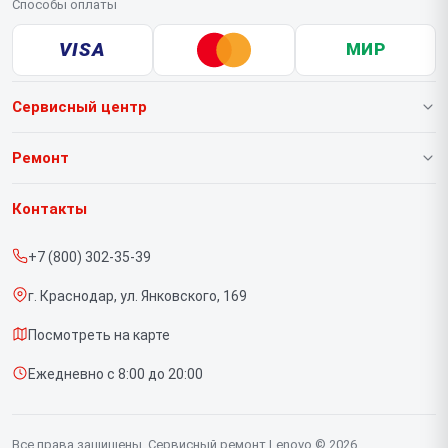
Способы оплаты
VISA
МИР
Сервисный центр
О нашем сервисе
Ремонт
Гарантия
Ноутбуков
Контакты
Прайс-лист
Портативных консолей
+7 (800) 302-35-39
Срочный ремонт
Моноблоков
г. Краснодар, ул. Янковского, 169
Доставка и способы оплаты
Мониторов
Посмотреть на карте
Диагностика
Планшетов
Ежедневно с 8:00 до 20:00
Контакты
Компьютеров
Серверов
Все права защищены. Сервисный ремонт Lenovo © 2026